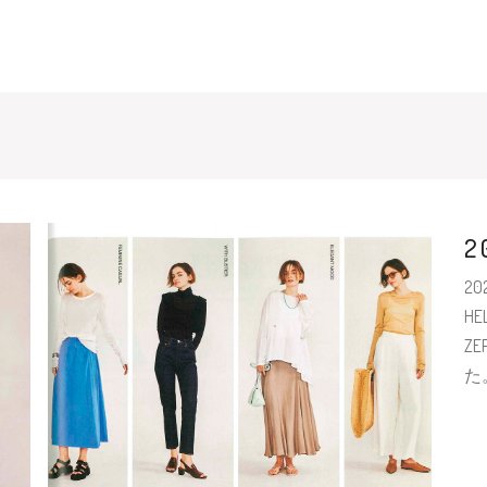
2
20
HEL
ZE
た