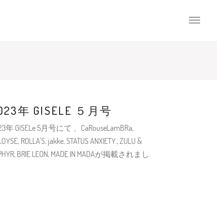
023年 GISELE ５月号
23年 GISELe 5月号にて 、CaRouseLamBRa,
OYSE, ROLLA'S, jakke, STATUS ANXIETY., ZULU &
PHYR, BRIE LEON, MADE IN MADAが掲載されまし
。