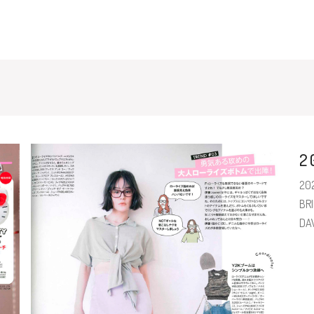
2
20
BRI
D