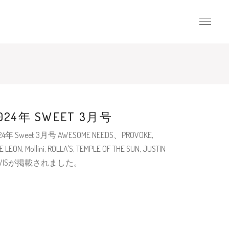
024年 SWEET 3月号
24年 Sweet 3月号 AWESOME NEEDS、PROVOKE,
E LEON, Mollini, ROLLA'S, TEMPLE OF THE SUN, JUSTIN
AVISが掲載されました。